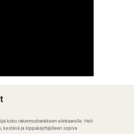
t
öjä koko rakennushankkeen elinkaarelle. Heti
, kestävä ja loppukäyttäjilleen sopiva