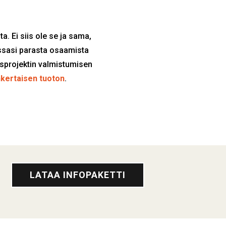
. Ei siis ole se ja sama,
essasi parasta osaamista
usprojektin valmistumisen
nkertaisen tuoton
.
LATAA INFOPAKETTI