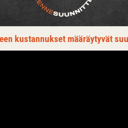
en kustannukset määräytyvät suun