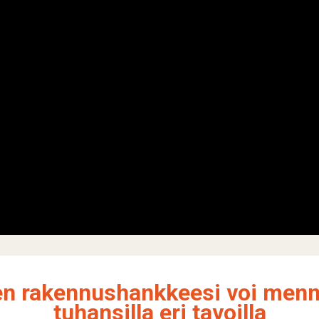
en rakennushankkeesi voi menn
tuhansilla eri tavoilla