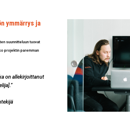
n ymmärrys ja
en suunnitteluun tuovat
oko projektin paremman
a on allekirjoittanut
ija].”
tekijä