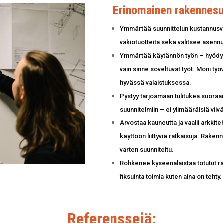
Erinomainen rakennesuu
Ymmärtää suunnittelun kustannusv
vakiotuotteita sekä valitsee asennu
Ymmärtää käytännön työn – hyödyn
vain sinne soveltuvat työt. Moni ty
hyvässä valaistuksessa.
Pystyy tarjoamaan tulitukea suora
suunnitelmiin – ei ylimääräisiä viiv
Arvostaa kauneutta ja vaalii arkki
käyttöön liittyviä ratkaisuja. Rake
varten suunniteltu.
Rohkenee kyseenalaistaa totutut ratk
fiksuinta toimia kuten aina on tehty.
Referenssejä: