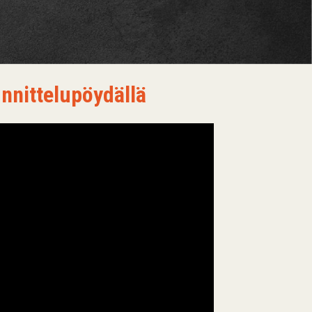
nittelupöydällä