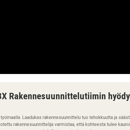
3X Rakennesuunnittelutiimin hyödy
työmaalla. Laadukas rakennesuunnittelu tuo tehokkuutta ja sääst
otettu rakennesuunnittelija varmistaa, että kohteesta tulee kaunis