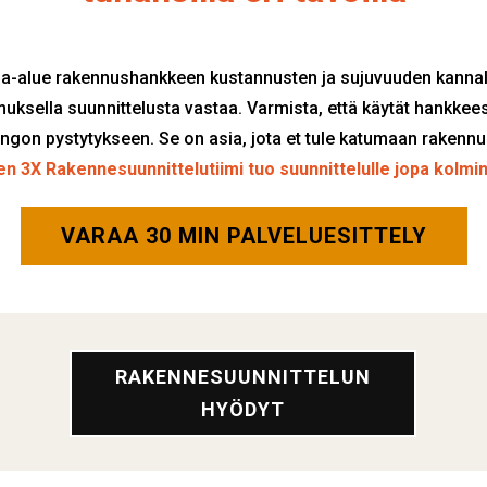
sa-alue rakennushankkeen kustannusten ja sujuvuuden kannalta
emuksella suunnittelusta vastaa. Varmista, että käytät hankke
ngon pystytykseen. Se on asia, jota et tule katumaan rakenn
n 3X Rakennesuunnittelutiimi tuo suunnittelulle jopa kolmi
VARAA 30 MIN PALVELUESITTELY
RAKENNESUUNNITTELUN
HYÖDYT