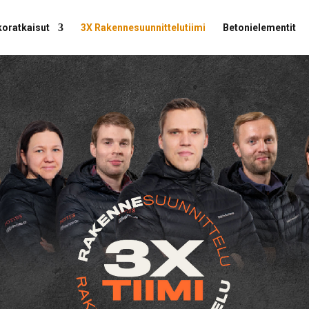
oratkaisut
3X Rakennesuunnittelutiimi
Betonielementit