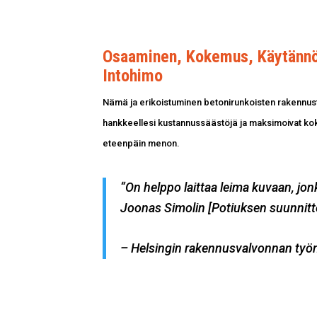
Osaaminen, Kokemus, Käytännö
Intohimo
Nämä ja erikoistuminen betonirunkoisten rakennust
hankkeellesi kustannussäästöjä ja maksimoivat k
eteenpäin menon.
“On helppo laittaa leima kuvaan, jonk
Joonas Simolin [Potiuksen suunnittel
– Helsingin rakennusvalvonnan työn