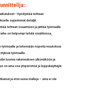
nnittelija:
aikutukset –hyödyntää tehtaan
kselle sujuvimmat detaljit.
tää tehtaan osaamisen ja jättää työmaalle
övaihe on helpompi tehdä sisätiloissa,
an työmaalle ja tekemään nopeita muutoksia
ästyksiä työmaalla.
tehdin luomia rakennuksen ulkonäköön ja
nnus on aina osa ympäristöä ja loppukäyttäjiä
aisut ja etsii uusia malleja – aina ei ole