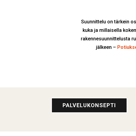
Suunnittelu on tärkein o
kuka ja millaisella kok
rakennesuunnittelusta ru
jälkeen –
Potiukse
PALVELUKONSEPTI