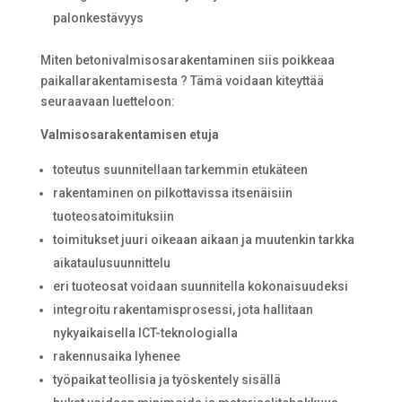
palonkestävyys
Miten betonivalmisosarakentaminen siis poikkeaa
paikallarakentamisesta ? Tämä voidaan kiteyttää
seuraavaan luetteloon:
Valmisosarakentamisen etuja
toteutus suunnitellaan tarkemmin etukäteen
rakentaminen on pilkottavissa itsenäisiin
tuoteosatoimituksiin
toimitukset juuri oikeaan aikaan ja muutenkin tarkka
aikataulusuunnittelu
eri tuoteosat voidaan suunnitella kokonaisuudeksi
integroitu rakentamisprosessi, jota hallitaan
nykyaikaisella ICT-teknologialla
rakennusaika lyhenee
työpaikat teollisia ja työskentely sisällä