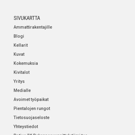
SIVUKARTTA
Ammattirakentajille
Blogi
Kellarit
Kuvat
Kokemuksia
Kivitalot
Yritys
Medialle
Avoimet työpaikat
Pientalojen rungot
Tietosuojaseloste
Yhteystiedot