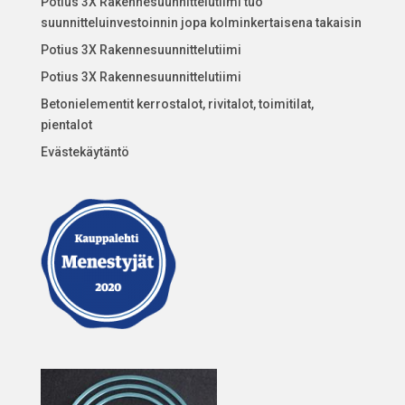
Potius 3X Rakennesuunnittelutiimi tuo
suunnitteluinvestoinnin jopa kolminkertaisena takaisin
Potius 3X Rakennesuunnittelutiimi
Potius 3X Rakennesuunnittelutiimi
Betonielementit kerrostalot, rivitalot, toimitilat,
pientalot
Evästekäytäntö