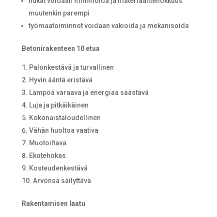
hukat voidaan minimoida ja materiaalitehokkuus
muutenkin parempi
työmaatoiminnot voidaan vakioida ja mekanisoida
Betonirakenteen 10 etua
Palonkestävä ja turvallinen
Hyvin ääntä eristävä
Lämpöä varaava ja energiaa säästävä
Luja ja pitkäikäinen
Kokonaistaloudellinen
Vähän huoltoa vaativa
Muotoiltava
Ekotehokas
Kosteudenkestävä
Arvonsa säilyttävä
Rakentamisen laatu