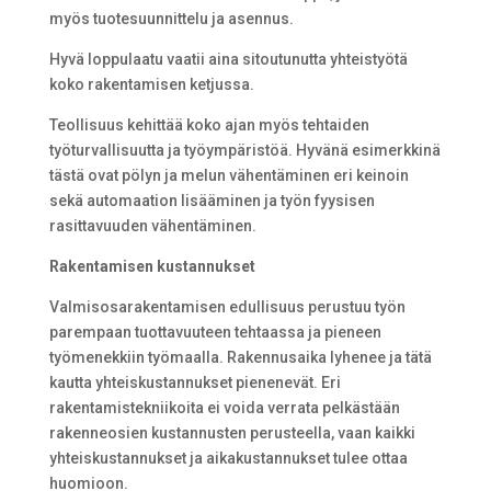
myös tuotesuunnittelu ja asennus.
Hyvä loppulaatu vaatii aina sitoutunutta yhteistyötä
koko rakentamisen ketjussa.
Teollisuus kehittää koko ajan myös tehtaiden
työturvallisuutta ja työympäristöä. Hyvänä esimerkkinä
tästä ovat pölyn ja melun vähentäminen eri keinoin
sekä automaation lisääminen ja työn fyysisen
rasittavuuden vähentäminen.
Rakentamisen kustannukset
Valmisosarakentamisen edullisuus perustuu työn
parempaan tuottavuuteen tehtaassa ja pieneen
työmenekkiin työmaalla. Rakennusaika lyhenee ja tätä
kautta yhteiskustannukset pienenevät. Eri
rakentamistekniikoita ei voida verrata pelkästään
rakenneosien kustannusten perusteella, vaan kaikki
yhteiskustannukset ja aikakustannukset tulee ottaa
huomioon.