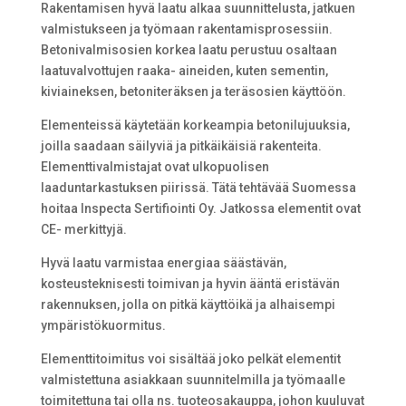
Rakentamisen hyvä laatu alkaa suunnittelusta, jatkuen
valmistukseen ja työmaan rakentamisprosessiin.
Betonivalmisosien korkea laatu perustuu osaltaan
laatuvalvottujen raaka- aineiden, kuten sementin,
kiviaineksen, betoniteräksen ja teräsosien käyttöön.
Elementeissä käytetään korkeampia betonilujuuksia,
joilla saadaan säilyviä ja pitkäikäisiä rakenteita.
Elementtivalmistajat ovat ulkopuolisen
laaduntarkastuksen piirissä. Tätä tehtävää Suomessa
hoitaa Inspecta Sertifiointi Oy. Jatkossa elementit ovat
CE- merkittyjä.
Hyvä laatu varmistaa energiaa säästävän,
kosteusteknisesti toimivan ja hyvin ääntä eristävän
rakennuksen, jolla on pitkä käyttöikä ja alhaisempi
ympäristökuormitus.
Elementtitoimitus voi sisältää joko pelkät elementit
valmistettuna asiakkaan suunnitelmilla ja työmaalle
toimitettuna tai olla ns. tuoteosakauppa, johon kuuluvat