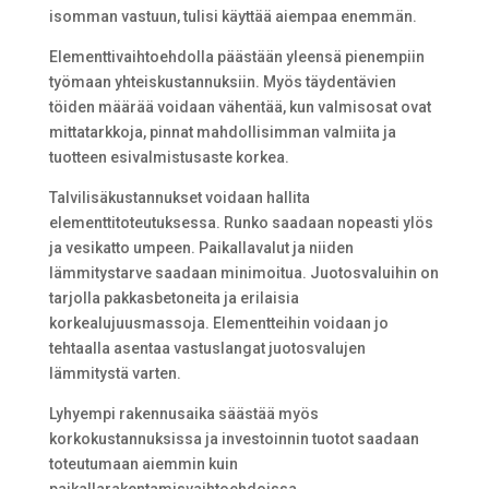
isomman vastuun, tulisi käyttää aiempaa enemmän.
Elementtivaihtoehdolla päästään yleensä pienempiin
työmaan yhteiskustannuksiin. Myös täydentävien
töiden määrää voidaan vähentää, kun valmisosat ovat
mittatarkkoja, pinnat mahdollisimman valmiita ja
tuotteen esivalmistusaste korkea.
Talvilisäkustannukset voidaan hallita
elementtitoteutuksessa. Runko saadaan nopeasti ylös
ja vesikatto umpeen. Paikallavalut ja niiden
lämmitystarve saadaan minimoitua. Juotosvaluihin on
tarjolla pakkasbetoneita ja erilaisia
korkealujuusmassoja. Elementteihin voidaan jo
tehtaalla asentaa vastuslangat juotosvalujen
lämmitystä varten.
Lyhyempi rakennusaika säästää myös
korkokustannuksissa ja investoinnin tuotot saadaan
toteutumaan aiemmin kuin