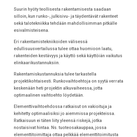
Suurin hyöty teollisesta rakentamisesta saadaan
silloin, kun runko-, julkisivu- ja täydentävät rakenteet
sekä talotekniikka tehdään mahdollisimman pitkälle
esivalmisteisena.
Eri rakentamistekniikoiden välisessä
edullisuusvertailussa tulee ottaa huomioon laatu,
rakenteiden kestävyys ja käyttö sekä käyttöiän vaikutus
elinkaarikustannuksiin.
Rakentamiskustannuksia tulee tarkastella
projektikohtaisesti. Runkovaihtoehtoja on syytä verrata
keskenään heti projektin alkuvaiheessa, jotta
optimaalinen vaihtoehto löydetään.
Elementtivaihtoehdossa ratkaisut on vakioituja ja
kehitetty optimaalisiksi jo aiemmissa projekteissa.
Ratkaisuun ei täten liity yleensä riskejä, jotka
nostaisivat hintaa. Ns. tuoteosakauppaa, jossa
elementtitoimittaja ottaa pelkkää elementtitoimitusta