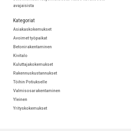
avajaisista
Kategoriat
Asiakaskokemukset
Avoimet työpaikat
Betonirakentaminen
Kivitalo
Kuluttajakokemukset
Rakennuskustannukset
Töihin Potiukselle
Valmisosarakentaminen
Yleinen
Yrityskokemukset