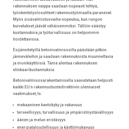
rakennuksen vaippa saadaan nopeasti tehtyä,
työskentelyolosuhteet rakennustyömaalla paranevat.
Myös sisävalmistusvaihe nopeutuu, kun rungon
kuivatukset jäävät vähäisemmiksi. Tällöin säästyy
kustannuksia ja työturvallisuus on helpommin
hoidettavissa.
Esijännitetyillä betonivalmisosilla päästään pitkiin
jänneväleihin ja saadaan rakennuksista muunneltavia
ja monikäyttöisiä. Tämä alentaa rakennuksen
elinkaarikustannuksia.
Betonivalmisosarakentamisella saavutetaan helposti
kaikki EU:n rakennustuotedirektiivin olennaiset
vaatimukset, ts.
mekaaninen kantokyky ja vakavuus
terveellisyys, turvallisuus ja ympäristöystävällisyys
äänen ja melun eristävyys
energiataloudellisuus ja käyttömukavuus