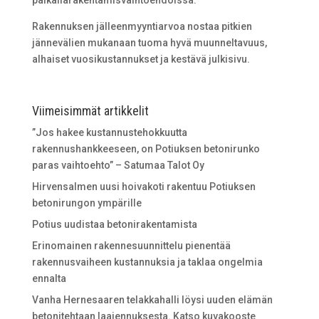
paikallarakentamisvaihtoehdoissa.
Rakennuksen jälleenmyyntiarvoa nostaa pitkien
jännevälien mukanaan tuoma hyvä muunneltavuus,
alhaiset vuosikustannukset ja kestävä julkisivu.
Viimeisimmät artikkelit
”Jos hakee kustannustehokkuutta
rakennushankkeeseen, on Potiuksen betonirunko
paras vaihtoehto” – Satumaa Talot Oy
Hirvensalmen uusi hoivakoti rakentuu Potiuksen
betonirungon ympärille
Potius uudistaa betonirakentamista
Erinomainen rakennesuunnittelu pienentää
rakennusvaiheen kustannuksia ja taklaa ongelmia
ennalta
Vanha Hernesaaren telakkahalli löysi uuden elämän
betonitehtaan laajennuksesta. Katso kuvakooste