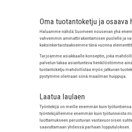
Oma tuotantoketju ja osaava 
Haluamme nähdä Suomeen nousevan yhä enemmän
vahvemmin ammattirakentamisen puolelle ja v
kaksinkertaistaaksemme tänä vuonna elementtit
Tarjoamme asiakkaalle konseptin, joka mahdollis
palvelun takaa asiantunteva henkilöstömme aina
tuotantoketju mahdollistaa myös jatkuvan tuote
pystymme olemaan siinä maailman huippuja.
Laatua laulaen
Työntekijä on meille enemmän kuin työtuntiens
työntekijällemme enemmän kuin työtunneista m
luottamukseen perustuvan vastavuoroisen suhte
saavuttamaan yhdessä parhaan lopputuloksen.