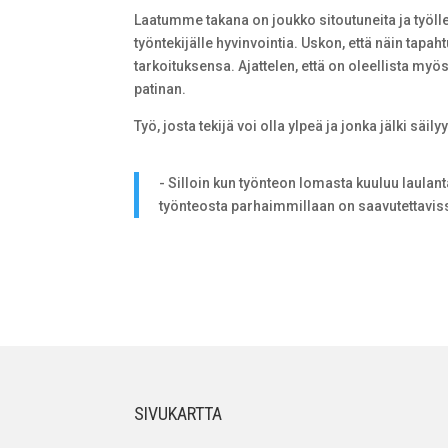
Laatumme takana on joukko sitoutuneita ja työl
työntekijälle hyvinvointia. Uskon, että näin tapa
tarkoituksensa. Ajattelen, että on oleellista my
patinan.
Työ, josta tekijä voi olla ylpeä ja jonka jälki säily
­- Silloin kun työnteon lomasta kuuluu laulanta
työnteosta parhaimmillaan on saavutettavis
SIVUKARTTA