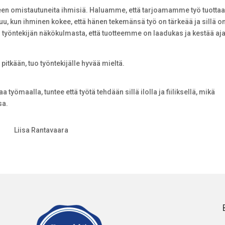
leen omistautuneita ihmisiä. Haluamme, että tarjoamamme työ tuotta
htuu, kun ihminen kokee, että hänen tekemänsä työ on tärkeää ja sillä o
ös työntekijän näkökulmasta, että tuotteemme on laadukas ja kestää aj
y pitkään, tuo työntekijälle hyvää mieltä.
a työmaalla, tuntee että työtä tehdään sillä ilolla ja fiiliksellä, mikä
sa.
Liisa Rantavaara