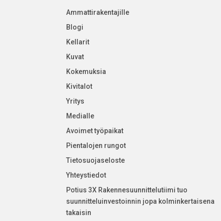
Ammattirakentajille
Blogi
Kellarit
Kuvat
Kokemuksia
Kivitalot
Yritys
Medialle
Avoimet työpaikat
Pientalojen rungot
Tietosuojaseloste
Yhteystiedot
Potius 3X Rakennesuunnittelutiimi tuo
suunnitteluinvestoinnin jopa kolminkertaisena
takaisin