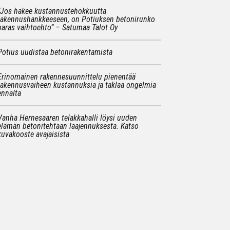
”Jos hakee kustannustehokkuutta
rakennushankkeeseen, on Potiuksen betonirunko
paras vaihtoehto” – Satumaa Talot Oy
Potius uudistaa betonirakentamista
Erinomainen rakennesuunnittelu pienentää
rakennusvaiheen kustannuksia ja taklaa ongelmia
ennalta
Vanha Hernesaaren telakkahalli löysi uuden
elämän betonitehtaan laajennuksesta. Katso
kuvakooste avajaisista