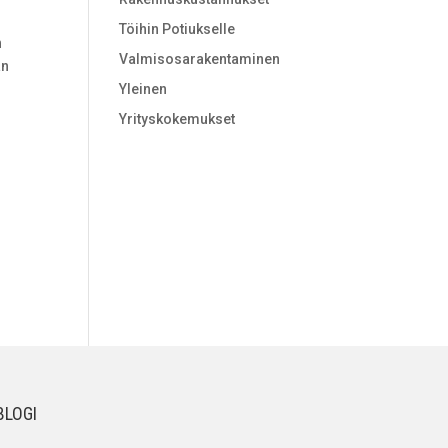
a
Töihin Potiukselle
n
Valmisosarakentaminen
an
Yleinen
Yrityskokemukset
BLOGI