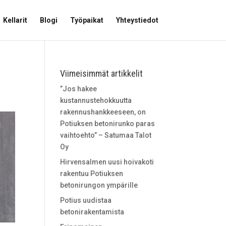
Kellarit
Blogi
Työpaikat
Yhteystiedot
Viimeisimmät artikkelit
”Jos hakee
kustannustehokkuutta
rakennushankkeeseen, on
Potiuksen betonirunko paras
vaihtoehto” – Satumaa Talot
Oy
Hirvensalmen uusi hoivakoti
rakentuu Potiuksen
betonirungon ympärille
Potius uudistaa
betonirakentamista