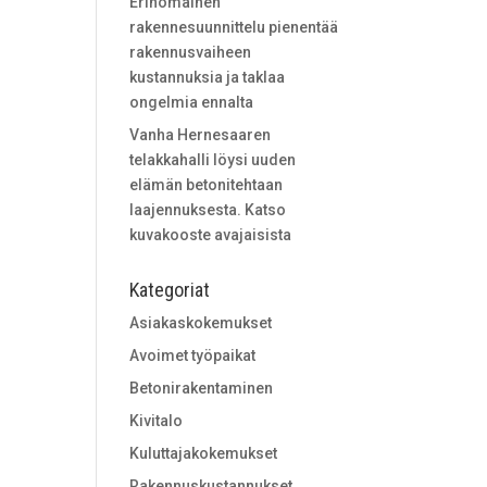
Erinomainen
rakennesuunnittelu pienentää
rakennusvaiheen
kustannuksia ja taklaa
ongelmia ennalta
Vanha Hernesaaren
telakkahalli löysi uuden
elämän betonitehtaan
laajennuksesta. Katso
kuvakooste avajaisista
Kategoriat
Asiakaskokemukset
Avoimet työpaikat
Betonirakentaminen
Kivitalo
Kuluttajakokemukset
Rakennuskustannukset