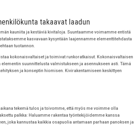
henkilökunta takaavat laadun
 kauniita ja kestäviä kivitaloja. Suuntaamme voimamme entistä
astataksemme kasvavaan kysyntään laajennamme elementtitehdasta
ehtaan tuotannon.
taa kokonaisvaltaiset ja toimivat runkoratkaisut. Kokonaisvaltaisen
 elementin suunnittelusta valmistukseen ja asennukseen asti. Tämä
kehityksen ja konseptin hiomisen. Kivirakentamiseen keskittyen
a aikana tekemä tulos ja toivomme, että myös me voimme olla
aksettu palkka: Haluamme rakentaa työntekijöidemme kanssa
en, joka kannustaa kaikkia osapuolia antamaan parhaan panoksen ja