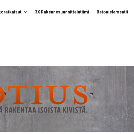
oratkaisut
3X Rakennesuunnittelutiimi
Betonielementit