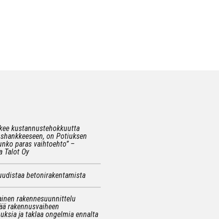
kee kustannustehokkuutta
shankkeeseen, on Potiuksen
unko paras vaihtoehto” –
 Talot Oy
uudistaa betonirakentamista
inen rakennesuunnittelu
ää rakennusvaiheen
uksia ja taklaa ongelmia ennalta