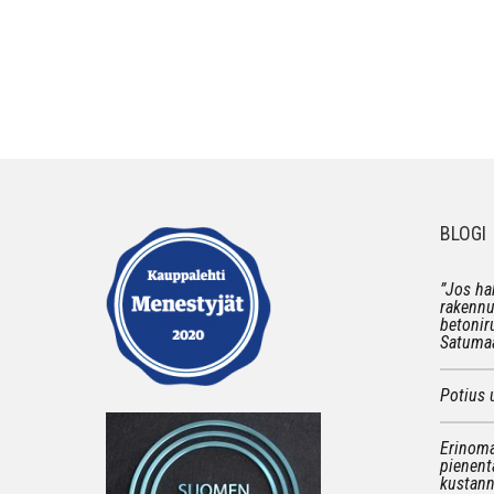
BLOGI
”Jos ha
rakennu
betonir
Satumaa
Potius 
Erinoma
pienent
kustann