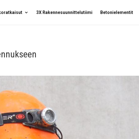
oratkaisut
3X Rakennesuunnittelutiimi
Betonielementit
ennukseen