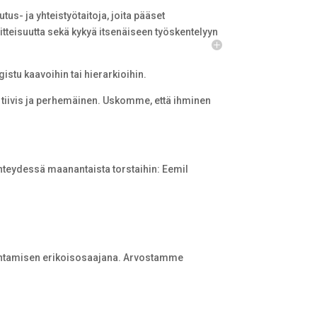
s- ja yhteistyötaitoja, joita pääset
tteisuutta sekä kykyä itsenäiseen työskentelyyn
tu kaavoihin tai hierarkioihin.
n tiivis ja perhemäinen. Uskomme, että ihminen
i yhteydessä maanantaista torstaihin: Eemil
kentamisen erikoisosaajana. Arvostamme