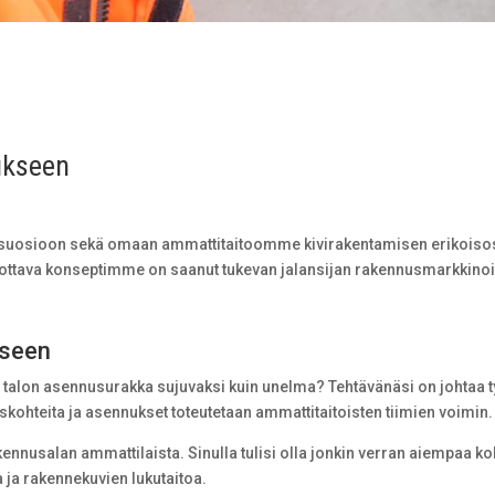
ukseen
 suosioon sekä omaan ammattitaitoomme kivirakentamisen erikoiso
ottava konseptimme on saanut tukevan jalansijan rakennusmarkkinoi
kseen
en talon asennusurakka sujuvaksi kuin unelma? Tehtävänäsi on johtaa t
iskohteita ja asennukset toteutetaan ammattitaitoisten tiimien voimin.
kennusalan ammattilaista. Sinulla tulisi olla jonkin verran aiempaa k
 ja rakennekuvien lukutaitoa.