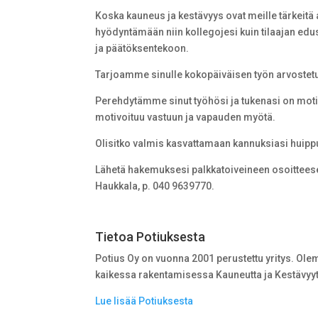
Koska kauneus ja kestävyys ovat meille tärkeitä
hyödyntämään niin kollegojesi kuin tilaajan edu
ja päätöksentekoon.
Tarjoamme sinulle kokopäiväisen työn arvostetu
Perehdytämme sinut työhösi ja tukenasi on motiv
motivoituu vastuun ja vapauden myötä.
Olisitko valmis kasvattamaan kannuksiasi huip
Lähetä hakemuksesi palkkatoiveineen osoittee
Haukkala, p. 040 9639770.
Tietoa Potiuksesta
Potius Oy on vuonna 2001 perustettu yritys. O
kaikessa rakentamisessa Kauneutta ja Kestävyy
Lue lisää Potiuksesta