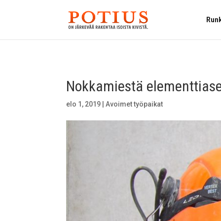
Runk
Nokkamiestä elementtias
elo 1, 2019
|
Avoimet työpaikat