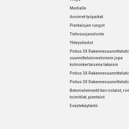
Medialle
Avoimet työpaikat
Pientalojen rungot
Tietosuojaseloste
Yhteystiedot
Potius 3X Rakennesuunnitteluti
suunnitteluinvestoinnin jopa
kolminkertaisena takaisin
Potius 3X Rakennesuunnitteluti
Potius 3X Rakennesuunnitteluti
Betonielementit kerrostalot, rivi
toimitilat, pientalot
Evästekäytäntö