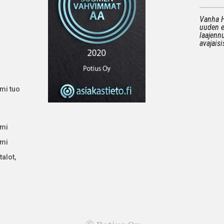
Vanha H
uuden e
laajenn
avajaisi
imi tuo
imi
imi
talot,