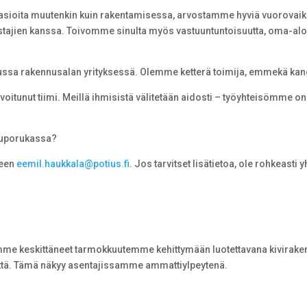
 asioita muutenkin kuin rakentamisessa, arvostamme hyviä vuorovaikutu
stajien kanssa. Toivomme sinulta myös vastuuntuntoisuutta, oma-aloi
ssa rakennusalan yrityksessä. Olemme ketterä toimija, emmekä kangis
oitunut tiimi. Meillä ihmisistä välitetään aidosti – työyhteisömme o
puporukassa?
seen
eemil.haukkala@potius.fi
. Jos tarvitset lisätietoa, ole rohkeast
lemme keskittäneet tarmokkuutemme kehittymään luotettavana kivira
ttä. Tämä näkyy asentajissamme ammattiylpeytenä.