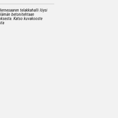
ernesaaren telakkahalli löysi
lämän betonitehtaan
uksesta. Katso kuvakooste
sta