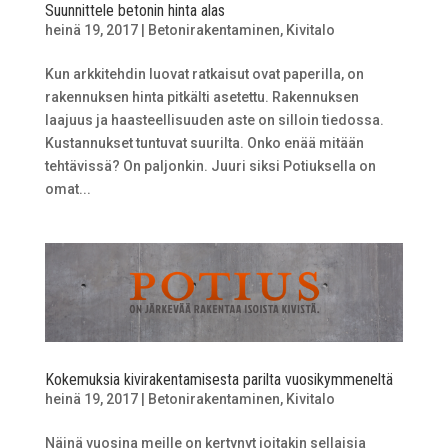
Suunnittele betonin hinta alas
heinä 19, 2017
|
Betonirakentaminen
,
Kivitalo
Kun arkkitehdin luovat ratkaisut ovat paperilla, on
rakennuksen hinta pitkälti asetettu. Rakennuksen
laajuus ja haasteellisuuden aste on silloin tiedossa.
Kustannukset tuntuvat suurilta. Onko enää mitään
tehtävissä? On paljonkin. Juuri siksi Potiuksella on
omat...
Kokemuksia kivirakentamisesta parilta vuosikymmeneltä
heinä 19, 2017
|
Betonirakentaminen
,
Kivitalo
Näinä vuosina meille on kertynyt joitakin sellaisia