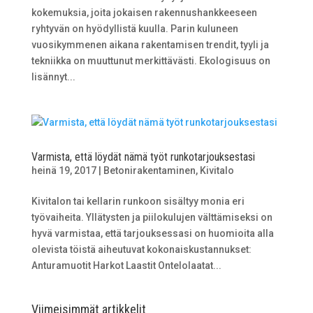
kokemuksia, joita jokaisen rakennushankkeeseen
ryhtyvän on hyödyllistä kuulla. Parin kuluneen
vuosikymmenen aikana rakentamisen trendit, tyyli ja
tekniikka on muuttunut merkittävästi. Ekologisuus on
lisännyt...
Varmista, että löydät nämä työt runkotarjouksestasi
heinä 19, 2017
|
Betonirakentaminen
,
Kivitalo
Kivitalon tai kellarin runkoon sisältyy monia eri
työvaiheita. Yllätysten ja piilokulujen välttämiseksi on
hyvä varmistaa, että tarjouksessasi on huomioita alla
olevista töistä aiheutuvat kokonaiskustannukset:
Anturamuotit Harkot Laastit Ontelolaatat...
Viimeisimmät artikkelit