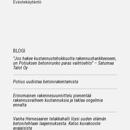
Evästekäytäntö
BLOGI
”Jos hakee kustannustehokkuutta rakennushankkeeseen,
on Potiuksen betonirunko paras vaihtoehto” – Satumaa
Talot Oy
Potius uudistaa betonirakentamista
Erinomainen rakennesuunnittelu pienentää
rakennusvaiheen kustannuksia ja taklaa ongelmia
ennalta
Vanha Hernesaaren telakkahalli löysi uuden elämän
betonitehtaan laajennuksesta. Katso kuvakooste
avajaisista