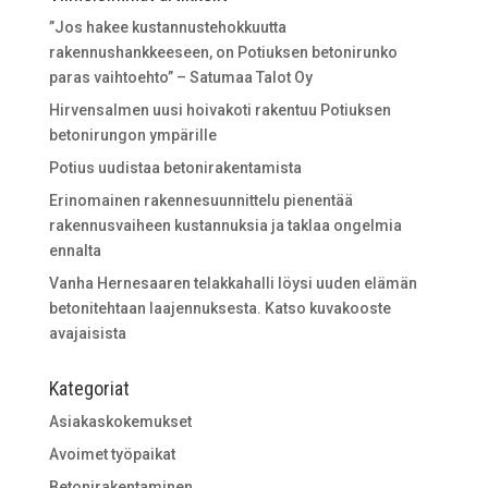
”Jos hakee kustannustehokkuutta
rakennushankkeeseen, on Potiuksen betonirunko
paras vaihtoehto” – Satumaa Talot Oy
Hirvensalmen uusi hoivakoti rakentuu Potiuksen
betonirungon ympärille
Potius uudistaa betonirakentamista
Erinomainen rakennesuunnittelu pienentää
rakennusvaiheen kustannuksia ja taklaa ongelmia
ennalta
Vanha Hernesaaren telakkahalli löysi uuden elämän
betonitehtaan laajennuksesta. Katso kuvakooste
avajaisista
Kategoriat
Asiakaskokemukset
Avoimet työpaikat
Betonirakentaminen