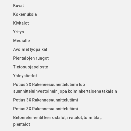
Kuvat
Kokemuksia
Kivitalot
Yritys
Medialle
Avoimet työpaikat
Pientalojen rungot
Tietosuojaseloste
Yhteystiedot
Potius 3X Rakennesuunnittelutiimi tuo
suunnitteluinvestoinnin jopa kolminkertaisena takaisin
Potius 3X Rakennesuunnittelutiimi
Potius 3X Rakennesuunnittelutiimi
Betonielementit kerrostalot, rivitalot, toimitilat,
pientalot