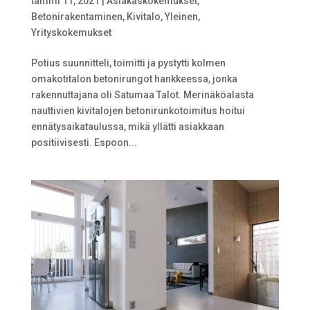
tammi 11, 2021
|
Asiakaskokemukset
,
Betonirakentaminen
,
Kivitalo
,
Yleinen
,
Yrityskokemukset
Potius suunnitteli, toimitti ja pystytti kolmen
omakotitalon betonirungot hankkeessa, jonka
rakennuttajana oli Satumaa Talot. Merinäköalasta
nauttivien kivitalojen betonirunkotoimitus hoitui
ennätysaikataulussa, mikä yllätti asiakkaan
positiivisesti. Espoon...